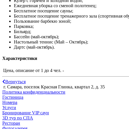
Кулер с горячей и холодной водой;
Ежедневная уборка со сменой полотенец;
Бесплатное посещение сауны;
Бесплатное посещение тренажерного зала (спортивная обу
Пользование барбекю зоной;
Парковка;
Бильярд;
Бассейн (май-октябрь);
Настольный теннис (Май – Октябрь);
Дартс (май-октябрь).
Характеристики
Цена, описание
от 1 до 4 чел. -
Вернуться
г. Самара, поселок Красная Глинка, квартал 2, д. 35
Политика конфиденциальности
Гостиница
Номера
Услуги
Бронирование VIP саун
3D тур по СПА
Ресторан
Фотогалерея